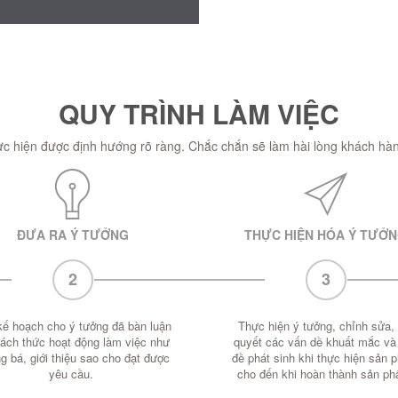
QUY TRÌNH LÀM VIỆC
hực hiện được định hướng rõ ràng. Chắc chắn sẽ làm hài lòng khách hàn
ĐƯA RA Ý TƯỞNG
THỰC HIỆN HÓA Ý TƯỞ
2
3
kế hoạch cho ý tưởng đã bàn luận
Thực hiện ý tưởng, chỉnh sửa, 
cách thức hoạt động làm việc như
quyết các vấn dề khuất mắc và
g bá, giới thiệu sao cho đạt được
đề phát sinh khi thực hiện sản 
yêu cầu.
cho đến khi hoàn thành sản p