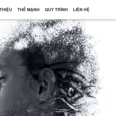
 THIỆU
THẾ MẠNH
QUY TRÌNH
LIÊN HỆ