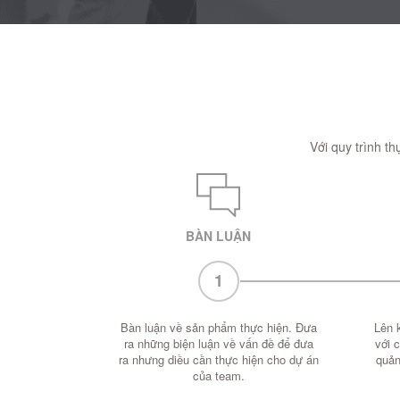
Với quy trình t
BÀN LUẬN
1
Bàn luận về sản phẩm thực hiện. Đưa
Lên 
ra những biện luận về vấn đề để đưa
với 
ra nhưng diều cần thực hiện cho dự án
quản
của team.