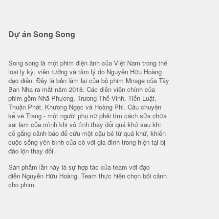
Dự án Song Song
Song song là một phim điện ảnh của Việt Nam trong thể
loại ly kỳ, viễn tưởng và tâm lý do Nguyễn Hữu Hoàng
đạo diễn. Đây là bản làm lại của bộ phim Mirage của Tây
Ban Nha ra mắt năm 2018. Các diễn viên chính của
phim gồm Nhã Phương, Trương Thế Vinh, Tiến Luật,
Thuận Phát, Khương Ngọc và Hoàng Phi. Câu chuyện
kể về Trang - một người phụ nữ phải tìm cách sửa chữa
sai lầm của mình khi vô tình thay đổi quá khứ sau khi
cố gắng cảnh báo để cứu một cậu bé từ quá khứ, khiến
cuộc sống yên bình của cô với gia đình trong hiện tại bị
đảo lộn thay đổi.
Sản phẩm lần này là sự hợp tác của team với đạo
diễn Nguyễn Hữu Hoàng. Team thực hiện chọn bối cảnh
cho phim