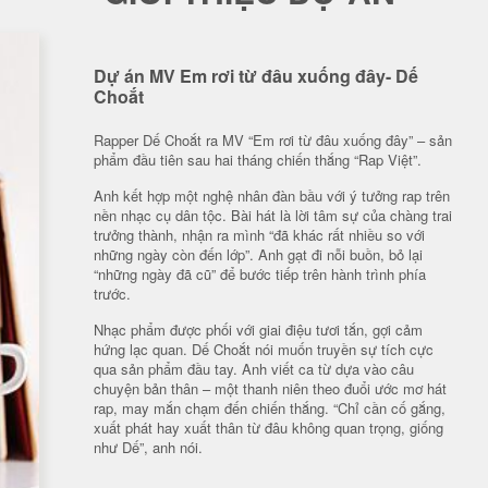
Dự án MV Em rơi từ đâu xuống đây- Dế
Choắt
Rapper Dế Choắt ra MV “Em rơi từ đâu xuống đây” – sản
phẩm đầu tiên sau hai tháng chiến thắng “Rap Việt”.
Anh kết hợp một nghệ nhân đàn bầu với ý tưởng rap trên
nền nhạc cụ dân tộc. Bài hát là lời tâm sự của chàng trai
trưởng thành, nhận ra mình “đã khác rất nhiều so với
những ngày còn đến lớp”. Anh gạt đi nỗi buồn, bỏ lại
“những ngày đã cũ” để bước tiếp trên hành trình phía
trước.
Nhạc phẩm được phối với giai điệu tươi tắn, gợi cảm
hứng lạc quan. Dế Choắt nói muốn truyền sự tích cực
qua sản phẩm đầu tay. Anh viết ca từ dựa vào câu
chuyện bản thân – một thanh niên theo đuổi ước mơ hát
rap, may mắn chạm đến chiến thắng. “Chỉ cần cố gắng,
xuất phát hay xuất thân từ đâu không quan trọng, giống
như Dế”, anh nói.