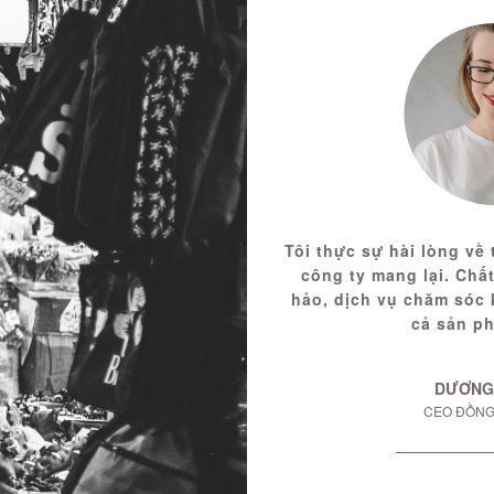
Tôi thực sự hài lòng về
công ty mang lại. Ch
hảo, dịch vụ chăm sóc 
cả sản p
DƯƠNG
CEO ĐỒNG