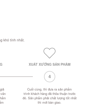
g khó tính nhất.
NG
XUẤT XƯỞNG SẢN PHẨM
4
giả
Cuối cùng, thì đưa ra sản phẩm
 vấn
trình khách hàng đã thỏa thuận trước
phẩm
đó. Sản phẩm phải chất lượng tốt nhất
hẩm
thì mới bàn giao.